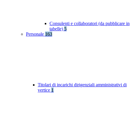
Consulenti e collaboratori (da pubblicare in
tabelle)
5
Personale
163
Titolari di incarichi dirigenziali amministrativi di
vertice
1