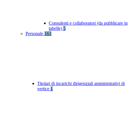
Consulenti e collaboratori (da pubblicare in
tabelle)
5
Personale
163
Titolari di incarichi dirigenziali amministrativi di
vertice
1