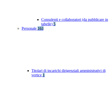
Consulenti e collaboratori (da pubblicare in
tabelle)
5
Personale
163
Titolari di incarichi dirigenziali amministrativi di
vertice
1