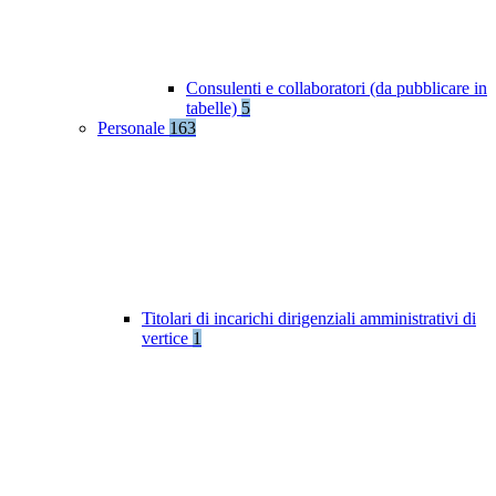
Consulenti e collaboratori (da pubblicare in
tabelle)
5
Personale
163
Titolari di incarichi dirigenziali amministrativi di
vertice
1