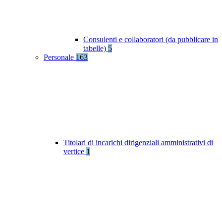
Consulenti e collaboratori (da pubblicare in
tabelle)
5
Personale
163
Titolari di incarichi dirigenziali amministrativi di
vertice
1