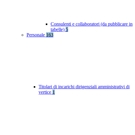
Consulenti e collaboratori (da pubblicare in
tabelle)
5
Personale
163
Titolari di incarichi dirigenziali amministrativi di
vertice
1