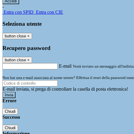
-
Entra con SPID
Entra con CIE
Seleziona utente
button close
×
Recupero password
button close
×
E-mail
Verrà inviato un messaggio all'indirizz
Non hai una e-mail associata al nome utente? Effettua il reset della password tram
E-mail inviata, si prega di controllare la casella di posta elettronica!
Errore
Chiudi
Successo
Chiudi
Informazione