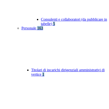
Consulenti e collaboratori (da pubblicare in
tabelle)
5
Personale
163
Titolari di incarichi dirigenziali amministrativi di
vertice
1