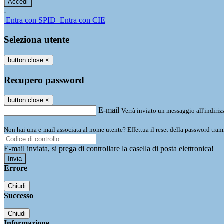
-
Entra con SPID
Entra con CIE
Seleziona utente
button close
×
Recupero password
button close
×
E-mail
Verrà inviato un messaggio all'indirizz
Non hai una e-mail associata al nome utente? Effettua il reset della password tram
E-mail inviata, si prega di controllare la casella di posta elettronica!
Errore
Chiudi
Successo
Chiudi
Informazione