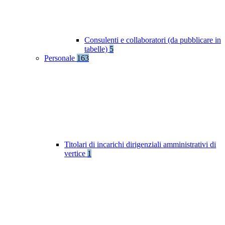
Consulenti e collaboratori (da pubblicare in
tabelle)
5
Personale
163
Titolari di incarichi dirigenziali amministrativi di
vertice
1