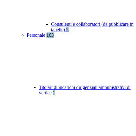
Consulenti e collaboratori (da pubblicare in
tabelle)
5
Personale
163
Titolari di incarichi dirigenziali amministrativi di
vertice
1