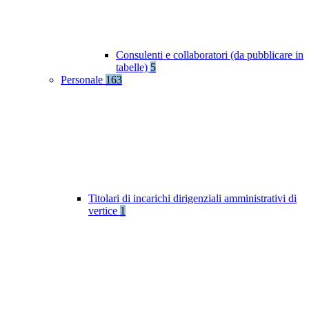
Consulenti e collaboratori (da pubblicare in
tabelle)
5
Personale
163
Titolari di incarichi dirigenziali amministrativi di
vertice
1