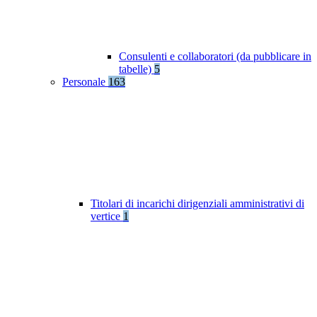
Consulenti e collaboratori (da pubblicare in
tabelle)
5
Personale
163
Titolari di incarichi dirigenziali amministrativi di
vertice
1