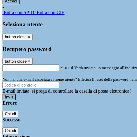
-
Entra con SPID
Entra con CIE
Seleziona utente
button close
×
Recupero password
button close
×
E-mail
Verrà inviato un messaggio all'indirizz
Non hai una e-mail associata al nome utente? Effettua il reset della password tram
E-mail inviata, si prega di controllare la casella di posta elettronica!
Errore
Chiudi
Successo
Chiudi
Informazione