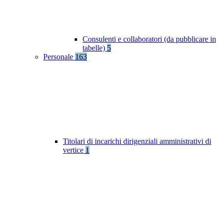
Consulenti e collaboratori (da pubblicare in
tabelle)
5
Personale
163
Titolari di incarichi dirigenziali amministrativi di
vertice
1