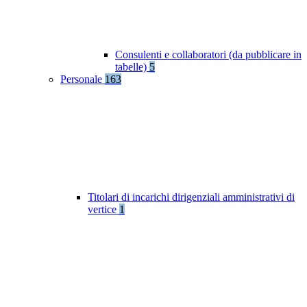
Consulenti e collaboratori (da pubblicare in
tabelle)
5
Personale
163
Titolari di incarichi dirigenziali amministrativi di
vertice
1